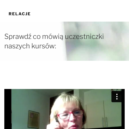
Przejdź
do
RELACJE
treści
Sprawdź co mówią uczestniczki
naszych kursów: