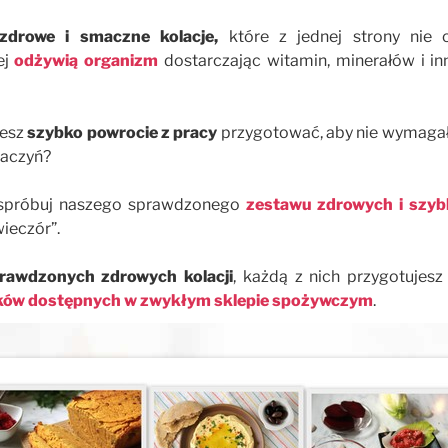
zdrowe i smaczne kolacje,
które z jednej strony nie
j
odżywią organizm
dostarczając witamin, minerałów i i
żesz
szybko powrocie z pracy
przygotować, aby nie wymagało
naczyń?
e spróbuj naszego sprawdzonego
zestawu zdrowych i szybk
ieczór”.
rawdzonych zdrowych kolacji
, każdą z nich przygotujes
ków dostępnych w zwykłym sklepie spożywczym
.