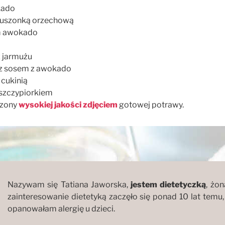
kado
kruszonką orzechową
m awokado
z jarmużu
 z sosem z awokado
 cukinią
 szczypiorkiem
rzony
wysokiej jakości zdjęciem
gotowej potrawy.
Nazywam się Tatiana Jaworska,
jestem dietetyczką
, żon
zainteresowanie dietetyką zaczęło się ponad 10 lat temu
opanowałam alergię u dzieci.