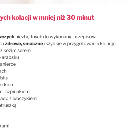
ch kolacji w mniej niż 30 minut
ywczych
niezbędnych do wykonania przepisów,
na
zdrowe, smaczne
i szybkie w przygotowaniu kolacje:
 z kozim serem
o arabsku
anierce
ach
lsku
perkiem
m i szpinakiem
okado z lubczykiem
etruszką
rami