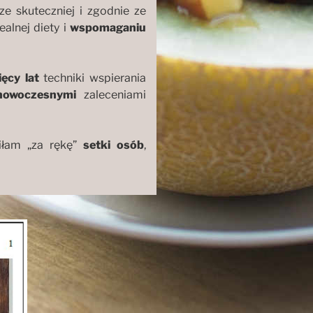
ze skuteczniej i zgodnie ze
alnej diety i
wspomaganiu
ęcy lat
techniki wspierania
nowoczesnymi
zaleceniami
iłam „za rękę”
setki osób
,