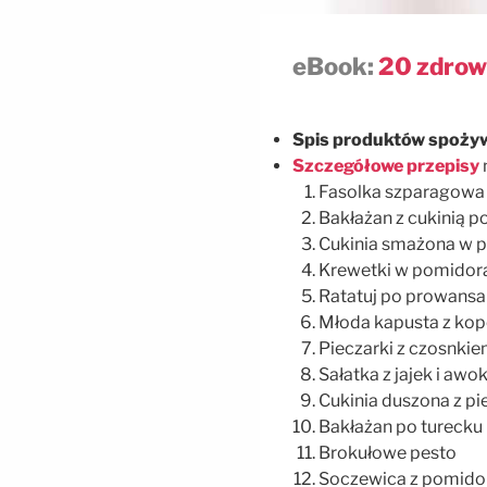
eBook:
20 zdrowy
Spis produktów spoż
Szczegółowe przepisy
Fasolka szparagowa
Bakłażan z cukinią p
Cukinia smażona w p
Krewetki w pomidor
Ratatuj po prowansa
Młoda kapusta z ko
Pieczarki z czosnkie
Sałatka z jajek i aw
Cukinia duszona z pi
Bakłażan po turecku
Brokułowe pesto
Soczewica z pomido