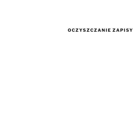
Przejdź
do
treści
OCZYSZCZANIE ZAPISY