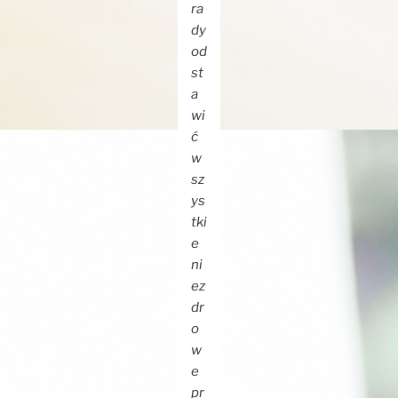
ra
dy
od
st
a
wi
ć
w
sz
ys
tki
e
ni
ez
dr
o
w
e
pr