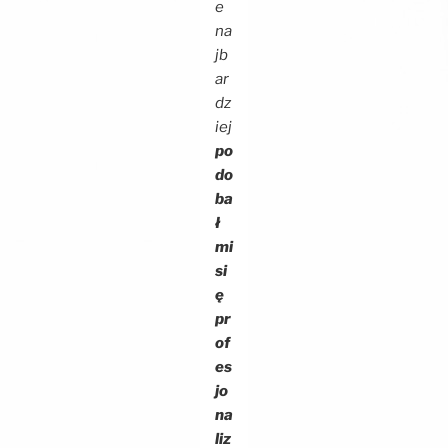
e
na
jb
ar
dz
iej
po
do
ba
ł
mi
si
ę
pr
of
es
jo
na
liz