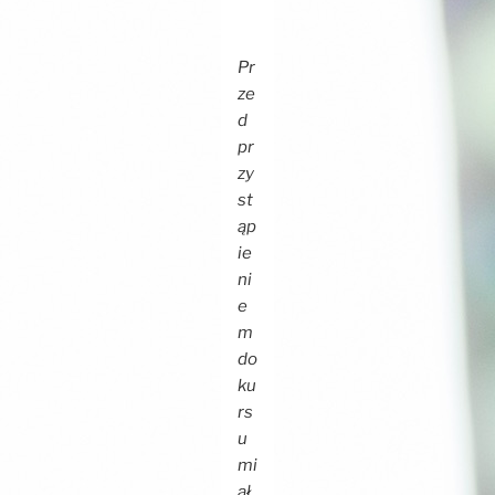
Pr
ze
d
pr
zy
st
ąp
ie
ni
e
m
do
ku
rs
u
mi
ał