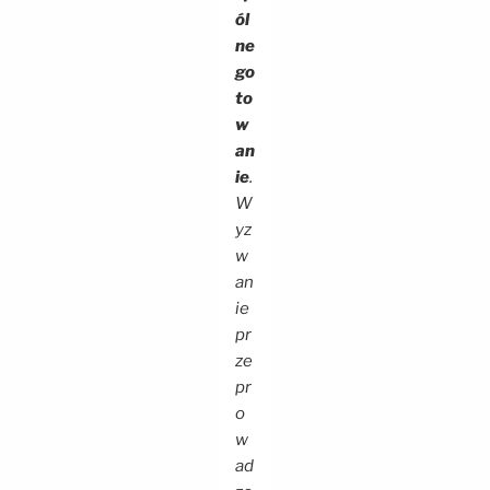
ól
ne
go
to
w
an
ie
.
W
yz
w
an
ie
pr
ze
pr
o
w
ad