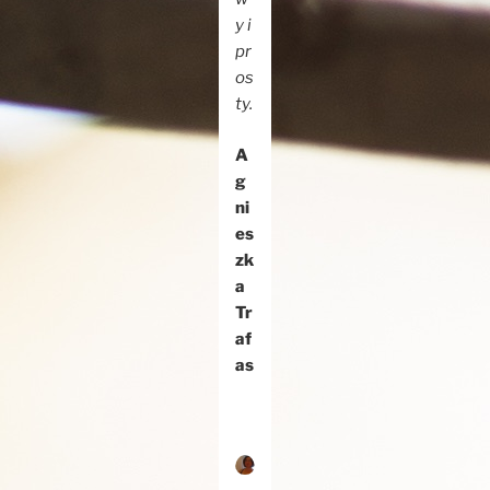
y i
pr
os
ty.
A
g
ni
es
zk
a
Tr
af
as