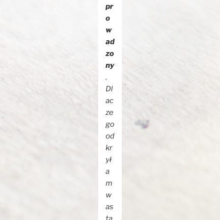
pr
o
w
ad
zo
ny
.
Dl
ac
ze
go
od
kr
ył
a
m
w
as
ta