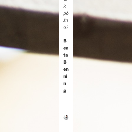
k
pó
źn
o?
B
ea
ta
B
en
ni
n
g