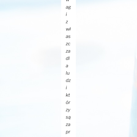
ag
i
z
wł
as
zc
za
dl
a
lu
dz
i
kt
ór
zy
są
za
pr