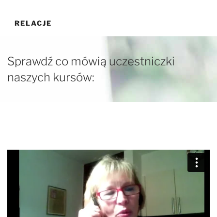
Przejdź
do
RELACJE
treści
Sprawdź co mówią uczestniczki
naszych kursów: