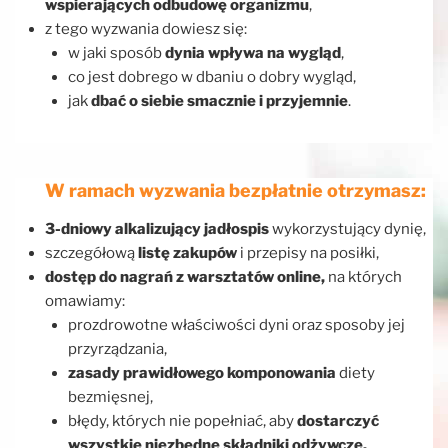
wspierających odbudowę organizmu
,
z tego wyzwania dowiesz się:
w jaki sposób
dynia wpływa na wygląd
,
co jest dobrego w dbaniu o dobry wygląd,
jak
dbać o siebie smacznie i przyjemnie
.
W ramach wyzwania bezpłatnie otrzymasz:
3-dniowy alkalizujący jadłospis
wykorzystujący dynię,
szczegółową
listę zakupów
i przepisy na posiłki,
dostęp do nagrań z warsztatów online,
na których
omawiamy:
prozdrowotne właściwości dyni oraz sposoby jej
przyrządzania,
zasady prawidłowego komponowania
diety
bezmięsnej,
błędy, których nie popełniać, aby
dostarczyć
wszystkie niezbędne składniki odżywcze,