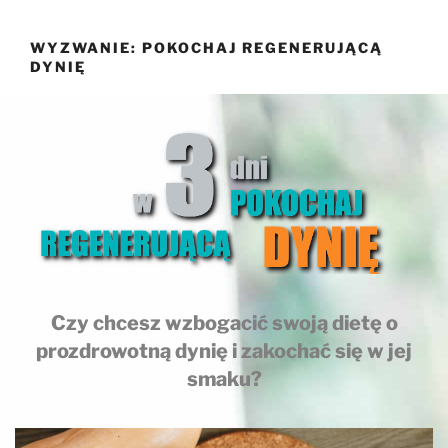
Przejdź
do
WYZWANIE: POKOCHAJ REGENERUJĄCĄ
treści
DYNIĘ
Czy chcesz wzbogacić swoją dietę o
prozdrowotną dynię i zakochać się w jej
smaku?