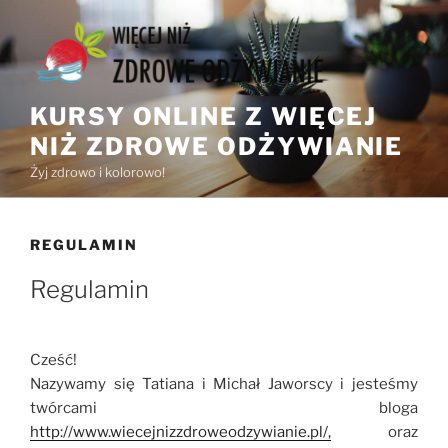
Przejdź
do
treści
KURSY ONLINE Z WIĘCEJ
NIŻ ZDROWE ODŻYWIANIE
Żyj zdrowo i kolorowo!
REGULAMIN
Regulamin
Cześć!
Nazywamy się Tatiana i Michał Jaworscy i jesteśmy
twórcami bloga
http://www.wiecejnizzdroweodzywianie.pl/,
oraz