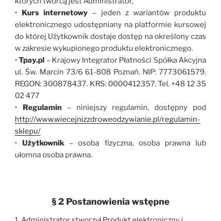
których twórcą jest Administrator,
•
Kurs internetowy
– jeden z wariantów produktu
elektronicznego udostępniany na platformie kursowej
do której Użytkownik dostaje dostęp na określony czas
w zakresie wykupionego produktu elektronicznego.
•
Tpay.pl
– Krajowy Integrator Płatności Spółka Akcyjna
ul. Św. Marcin 73/6 61-808 Poznań. NIP: 7773061579.
REGON: 300878437. KRS: 0000412357. Tel. +48 12 35
02 477
•
Regulamin
– niniejszy regulamin, dostępny pod
http://www.wiecejnizzdroweodzywianie.pl/regulamin-
sklepu/
•
Użytkownik
– osoba fizyczna, osoba prawna lub
ułomna osoba prawna.
§ 2 Postanowienia wstępne
1. Administrator stworzył Produkt elektroniczny i