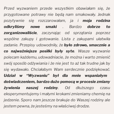
Przed wyzwaniem przede wszystkim obawiałam się, że
przygotowane potrawy nie będą nam smakowały. Jednak
pozytywnie się rozczarowałam, ja i
moja rodzina
odkryliśmy nowe smaki
. Bardzo
dobrze to
zorganizowaliście
, zaczynając od sprzątania poprzez
wspólne zakupy i gotowanie. Lista z zakupami ułatwiła
zadanie. Przepisy udowodniły, że
było zdrowo, smacznie a
co najważniejsze posiłki były syte
. Wasze wyzwanie
polecam każdemu, udowadniacie, że można i warto zmienić
swój sposób odżywiania i że nie jest to aż tak trudne jak by
się wydawało. Chciałabym Wam serdecznie podziękować.
Udział w “Wyzwaniu” był dla mnie wspaniałym
doświadczeniem, bardzo dużo pomocą w procesie zmiany
żywienia naszej rodziny
. Od dłuższego czasu
eksperymentujemy i małymi krokami zmieniamy chemię na
jedzenie. Sporo nam jeszcze brakuje do Waszej rodziny ale
jestem pewna, że jesteśmy na właściwej drodze.