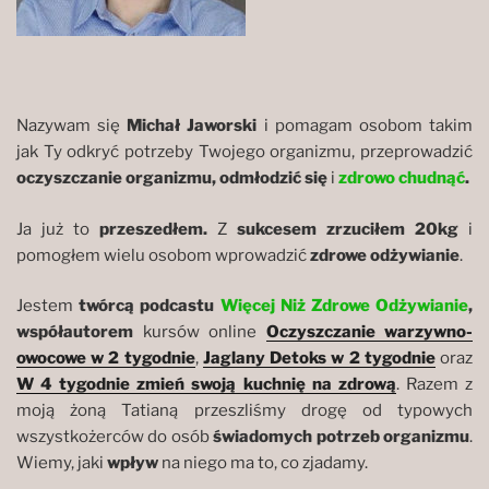
Nazywam się
Michał Jaworski
i pomagam osobom takim
jak Ty odkryć potrzeby Twojego organizmu, przeprowadzić
oczyszczanie organizmu, odmłodzić się
i
zdrowo chudnąć
.
Ja już to
przeszedłem.
Z
sukcesem zrzuciłem 20kg
i
pomogłem wielu osobom wprowadzić
zdrowe odżywianie
.
Jestem
twórcą podcastu
Więcej Niż Zdrowe Odżywianie
,
współautorem
kursów online
Oczyszczanie warzywno-
owocowe w 2 tygodnie
,
Jaglany Detoks w 2 tygodnie
oraz
W 4 tygodnie zmień swoją kuchnię na zdrową
. Razem z
moją żoną Tatianą przeszliśmy drogę od typowych
wszystkożerców do osób
świadomych
potrzeb
organizmu
.
Wiemy, jaki
wpływ
na niego ma to, co zjadamy.