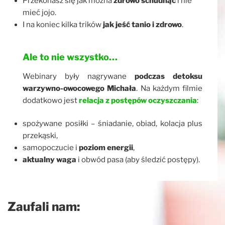
Przekonasz się jak można
zdrowo schudnąć
i nie
mieć jojo.
I na koniec kilka trików
jak jeść tanio i zdrowo
.
Ale to nie wszystko…
Webinary były nagrywane
podczas detoksu
warzywno-owocowego Michała
. Na każdym filmie
dodatkowo jest
relacja z postępów oczyszczania
:
spożywane posiłki – śniadanie, obiad, kolacja plus
przekąski,
samopoczucie i
poziom energii
,
aktualny waga
i obwód pasa (aby śledzić postępy).
Zaufali nam: