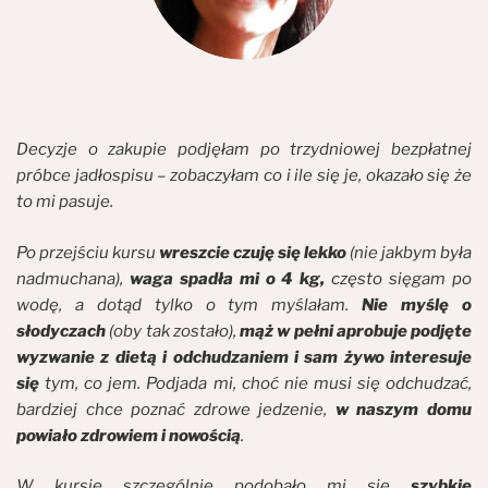
Decyzje o zakupie podjęłam po trzydniowej bezpłatnej
próbce jadłospisu – zobaczyłam co i ile się je, okazało się że
to mi pasuje.
Po przejściu kursu
wreszcie czuję się lekko
(nie jakbym była
nadmuchana),
waga spadła mi o 4 kg,
często sięgam po
wodę, a dotąd tylko o tym myślałam.
Nie myślę o
słodyczach
(oby tak zostało),
mąż w pełni aprobuje podjęte
wyzwanie z dietą i odchudzaniem i sam żywo interesuje
się
tym, co jem. Podjada mi, choć nie musi się odchudzać,
bardziej chce poznać zdrowe jedzenie,
w naszym domu
powiało zdrowiem i nowością
.
W kursie szczególnie podobało mi się
szybkie