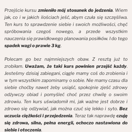
Przejście kursu
zmieniło mój stosunek do jedzenia
. Wiem
jak, co i w jakich ilościach jeść, abym czuła się szczęśliwa.
Ten kurs to sprawdzenie siebie i swoich możliwości, chęć
spróbowania czegoś nowego, a przede wszystkim
nauczenia się prawidłowego planowania posiłków. I do tego
spadek wagi o prawie 3 kg
.
Polecam go bez najmniejszych obaw. Z resztą już to
zrobiłam.
Uważam, że taki kurs powinien przejść każdy
.
Jesteśmy dzisiaj zabiegani, ciągle mamy coś do zrobienia i
w tym wszystkim zapominamy o sobie. Nie mamy czasu dla
siebie choćby nawet żeby usiąść, spokojnie zjeść zdrowy
odżywczy obiad i pomyśleć choć przez chwilę o swoim
zdrowiu. Ten kurs uświadomił mi, jak ważne jest dobrze i
zdrowo się odżywiać, jak można czuć się lekko i syto.
Bez
uczucia ciężkości i przejedzenia
. Teraz tak naprawdę
czuję
się zdrowa, silna, pełna energii, ochoczo nastawiona do
siebie i otoczenia
.