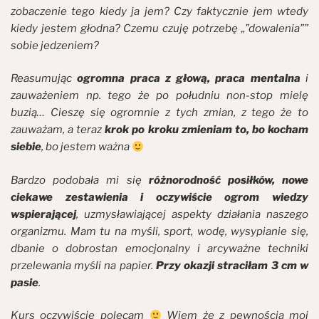
zobaczenie tego kiedy ja jem? Czy faktycznie jem wtedy
kiedy jestem głodna? Czemu czuję potrzebę „”dowalenia””
sobie jedzeniem?
Reasumując
ogromna praca z głową, praca mentalna
i
zauważeniem np. tego że po południu non-stop mielę
buzią… Cieszę się ogromnie z tych zmian, z tego że to
zauważam, a teraz
krok po kroku zmieniam to, bo kocham
siebie
, bo jestem ważna
Bardzo podobała mi się
różnorodność posiłków, nowe
ciekawe zestawienia i oczywiście ogrom wiedzy
wspierającej
, uzmysławiającej aspekty działania naszego
organizmu. Mam tu na myśli, sport, wodę, wysypianie się,
dbanie o dobrostan emocjonalny i arcyważne techniki
przelewania myśli na papier.
Przy okazji straciłam 3 cm w
pasie
.
Kurs oczywiście polecam
Wiem że z pewnością moi