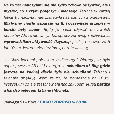
Na kursie
nauczyłam się nie tylko zdrowo odżywiać, ale i
myśleć, co z czym połączyć i dlaczego
. Tatiana w każdej
lekcji tłumaczyła i nie zostawiła nas samych z przepisami.
Miałyśmy ciągłe wsparcie na fb i oczywiście przepisy w
kursie były super
. Będę je nadal używać do swoich
posiłków. Ale to nie wszystko, oprócz zdrowego odżywiania,
wprowadziłam aktywność fizyczną:
jeżdżę na rowerze 5
lub 10 km. Jestem również fanką nordic walking.
Już Was kochani poleciłam, a dlaczego? Dlatego, że było
super przez te 28 dni i dlatego, że
schudłam aż 5kg gdzie
jeszcze na żadnej diecie tyle nie schudłam!
Tatiano i
Michale dziękuję Wam za to, że pomagacie na 100%.
Wszystkim co się zastanawiają nad zakupem kursu
bardzo
a bardzo polecam Tatianę i Michała.
Jadwiga Sz
– Kurs
LEKKO i ZDROWO w 28 dni