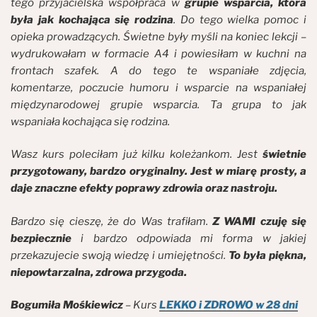
tego przyjacielska współpraca w
grupie wsparcia, która
była jak kochająca się rodzina
. Do tego wielka pomoc i
opieka prowadzących. Świetne były myśli na koniec lekcji –
wydrukowałam w formacie A4 i powiesiłam w kuchni na
frontach szafek. A do tego te wspaniałe zdjęcia,
komentarze, poczucie humoru i wsparcie na wspaniałej
międzynarodowej grupie wsparcia. Ta grupa to jak
wspaniała kochająca się rodzina.
Wasz kurs poleciłam już kilku koleżankom. Jest
świetnie
przygotowany, bardzo oryginalny. Jest w miarę prosty, a
daje znaczne efekty poprawy zdrowia oraz nastroju.
Bardzo się cieszę, że do Was trafiłam.
Z WAMI czuję się
bezpiecznie
i bardzo odpowiada mi forma w jakiej
przekazujecie swoją wiedzę i umiejętności.
To była piękna,
niepowtarzalna, zdrowa przygoda.
Bogumiła Mośkiewicz
– Kurs
LEKKO i ZDROWO w 28 dni