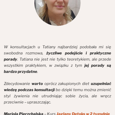
W konsultacjach u Tatiany najbardziej podobała mi się
swobodna rozmowa,
życzliwe podejście i praktyczne
porady
. Tatiana nie jest nie tylko teoretykiem, ale przede
wszystkim praktykiem, w związku z tym
jej porady są
bardzo przydatne
.
Zdecydowanie
warto
oprócz zakupionych diet
uzupełniać
wiedzę podczas konsultacji
bo dzięki temu można zmienić
styl żywienia nie utrudniając sobie życia, ale wręcz
przeciwnie – upraszczając.
Mariola Pierzchalska
– Kurs
Jaglany Detoks w 2 tygodnie