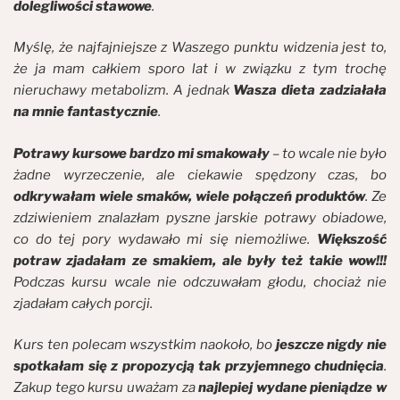
dolegliwości stawowe
.
Myślę, że najfajniejsze z Waszego punktu widzenia jest to,
że ja mam całkiem sporo lat i w związku z tym trochę
nieruchawy metabolizm. A jednak
Wasza dieta zadziałała
na mnie fantastycznie
.
Potrawy kursowe bardzo mi smakowały
– to wcale nie było
żadne wyrzeczenie, ale ciekawie spędzony czas, bo
odkrywałam wiele smaków, wiele połączeń produktów
. Ze
zdziwieniem znalazłam pyszne jarskie potrawy obiadowe,
co do tej pory wydawało mi się niemożliwe.
Większość
potraw zjadałam ze smakiem, ale były też takie wow!!!
Podczas kursu wcale nie odczuwałam głodu, chociaż nie
zjadałam całych porcji.
Kurs ten polecam wszystkim naokoło, bo
jeszcze nigdy nie
spotkałam się z propozycją tak przyjemnego chudnięcia
.
Zakup tego kursu uważam za
najlepiej wydane pieniądze w