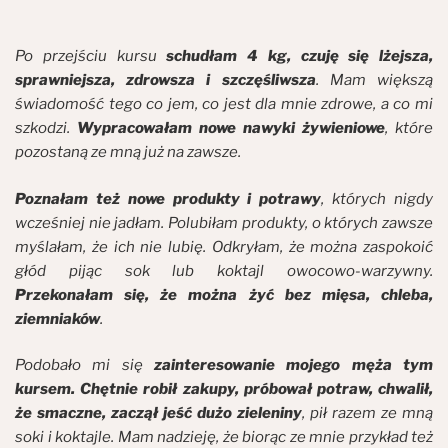
Po przejściu kursu
schudłam 4 kg, czuję się lżejsza,
sprawniejsza, zdrowsza i szczęśliwsza
. Mam większą
świadomość tego co jem, co jest dla mnie zdrowe, a co mi
szkodzi.
Wypracowałam nowe nawyki żywieniowe
, które
pozostaną ze mną już na zawsze.
Poznałam też nowe produkty i potrawy
, których nigdy
wcześniej nie jadłam. Polubiłam produkty, o których zawsze
myślałam, że ich nie lubię. Odkryłam, że można zaspokoić
głód pijąc sok lub koktajl owocowo-warzywny.
Przekonałam się, że można żyć bez mięsa, chleba,
ziemniaków
.
Podobało mi się
zainteresowanie mojego męża tym
kursem. Chętnie robił zakupy, próbował potraw, chwalił,
że smaczne, zaczął jeść dużo zieleniny
, pił razem ze mną
soki i koktajle. Mam nadzieję, że biorąc ze mnie przykład też