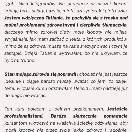
zgubi kilka kilogramów. Na parapecie w naszej kuchni
królują teraz sałaty, bazylia, mięta, szczypiorek i pietruszka.
Jestem wdzięczna Tatianie, że pochyliła się z troską nad
moimi problemami zdrowotnymi i cierpliwie tłumaczyła
,
dlaczego mimo zdrowej diety moje kłopoty nie mijają.
Wyjaśniała, jak mam zadbać o jelita, z których produktów,
mimo że są zdrowe, muszę na razie zrezygnować i czym je
zastąpić. Dzięki Tatianie wytrwałam, bo nie ukrywam, że
było mi trudno.
S
tan mojego zdrowia się poprawił
i chociaż nie jest jeszcze
idealnie i ciągle bardzo muszę uważać co jem, to dzięki
temu w czasie kursu odstawiłam Helicid i mam nadzieję już
do niego nie wracać.
Ten kurs polecam z pełnym przekonaniem.
Jesteście
profesjonalistami. Bardzo skutecznie pomagacie
kursantom wkroczyć na właściwą ścieżkę odżywiania, aby
mogli kroczyć nią przez życie lekko, zdrowo i radośnie.