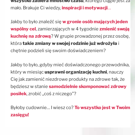
wszystko zabiera mnóstwo czasu
, którego ciągle jest za
mało. Brakuje Ci wiedzy,
inspiracji i motywacji
…
Jakby to było znaleźć się
w gronie osób mających jeden
wspólny cel
, zamierzających w 4 tygodnie
zmienić swoją
kuchnię na zdrową
? W grupie prowadzonej przez osobę,
która
takie zmiany w swojej rodzinie już wdrożyła
i
chętnie podzieli się swoim doświadczeniem?
Jakby to było, gdyby mieć doświadczonego przewodnika,
który w miesiąc
usprawni organizację kuchni
, nauczy
Cię jak zamienić niezdrowe produkty na zdrowe tak, że
będziesz w stanie
samodzielnie skomponować zdrowy
posiłek
, zrobić „coś z niczego”?
Byłoby cudownie… I wiesz co?
To wszystko jest w Twoim
zasięgu!