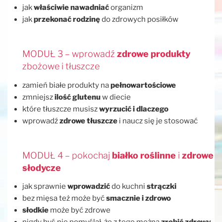
jak
właściwie nawadniać
organizm
jak
przekonać rodzinę
do zdrowych posiłków
MODUŁ 3 – wprowadź
zdrowe produkty
zbożowe i tłuszcze
zamień białe produkty na
pełnowartościowe
zmniejsz
ilość glutenu
w diecie
które tłuszcze musisz
wyrzucić i dlaczego
wprowadź
zdrowe tłuszcze
i naucz się je stosować
MODUŁ 4 – pokochaj
białko roślinne
i
zdrowe
słodycze
jak sprawnie
wprowadzić
do kuchni
strączki
bez mięsa też może być
smacznie i zdrowo
słodkie
może być zdrowe