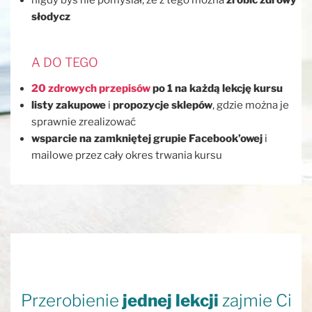
nigdy byś nie pomyślał, że z tego można
zrobić zdrowy
słodycz
A DO TEGO
20 zdrowych przepisów
po 1 na każdą lekcję kursu
listy zakupowe
i
propozycje sklepów
, gdzie można je
sprawnie zrealizować
wsparcie na zamkniętej grupie Facebook’owej
i
mailowe przez cały okres trwania kursu
Przerobienie
jednej lekcji
zajmie Ci