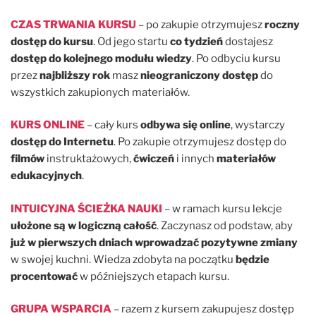
CZAS TRWANIA KURSU
– po zakupie otrzymujesz
roczny
dostęp do kursu
. Od jego startu
co tydzień
dostajesz
dostęp do kolejnego modułu wiedzy
. Po odbyciu kursu
przez
najbliższy rok
masz
nieograniczony dostęp
do
wszystkich zakupionych materiałów.
KURS ONLINE
– cały kurs
odbywa się online
, wystarczy
dostęp do Internetu
. Po zakupie otrzymujesz dostęp do
filmów
instruktażowych,
ćwiczeń
i innych
materiałów
edukacyjnych
.
INTUICYJNA ŚCIEŻKA NAUKI
– w ramach kursu lekcje
ułożone są w logiczną całość
. Zaczynasz od podstaw, aby
już w pierwszych dniach wprowadzać pozytywne zmiany
w swojej kuchni. Wiedza zdobyta na początku
będzie
procentować
w późniejszych etapach kursu.
GRUPA WSPARCIA
– razem z kursem zakupujesz dostęp