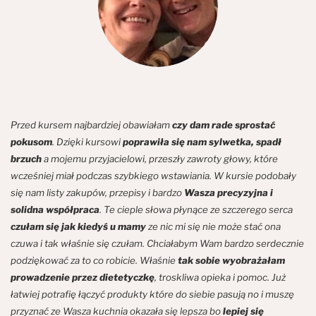
Przed kursem najbardziej obawiałam
czy dam rade sprostać
pokusom
. Dzięki kursowi
poprawiła się nam sylwetka, spadł
brzuch
a mojemu przyjacielowi, przeszły zawroty głowy, które
wcześniej miał podczas szybkiego wstawiania. W kursie podobały
się nam listy zakupów, przepisy i bardzo
Wasza precyzyjna i
solidna współpraca
. Te cieple słowa płynące ze szczerego serca
czułam się jak kiedyś u mamy
ze nic mi się nie może stać ona
czuwa i tak właśnie się czułam. Chciałabym Wam bardzo serdecznie
podziękować za to co robicie. Właśnie
tak sobie wyobrażałam
prowadzenie przez dietetyczkę
, troskliwa opieka i pomoc. Już
łatwiej potrafię łączyć produkty które do siebie pasują no i muszę
przyznać ze Wasza kuchnia okazała się lepsza bo
lepiej się