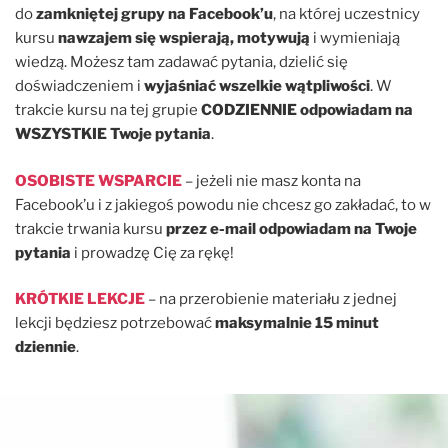
do
zamkniętej grupy na Facebook’u
, na której uczestnicy
kursu
nawzajem się wspierają, motywują
i wymieniają
wiedzą. Możesz tam zadawać pytania, dzielić się
doświadczeniem i
wyjaśniać wszelkie wątpliwości
. W
trakcie kursu na tej grupie
CODZIENNIE odpowiadam na
WSZYSTKIE Twoje pytania
.
OSOBISTE WSPARCIE
– jeżeli nie masz konta na
Facebook’u i z jakiegoś powodu nie chcesz go zakładać, to w
trakcie trwania kursu
przez e-mail odpowiadam na Twoje
pytania
i prowadzę Cię za rękę!
KRÓTKIE LEKCJE
– na przerobienie materiału z jednej
lekcji będziesz potrzebować
maksymalnie 15 minut
dziennie
.