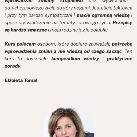
wprowadzać zmiany stopniowo
bez wywracania
dotychczasowego życia do góry nogami. Jesteście taktowni
i przy tym bardzo sympatyczni i
macie ogromną wiedzę
i
spore doświadczenie na tematy zdrowego życia.
Przepisy
są bardzo smaczne
i moja rodzina już je polubiła.
Kurs polecam
osobom, które dopiero zauważają
potrzebę
wprowadzenia zmian a nie wiedzą od czego zacząć
. Ten
kurs to doskonałe
kompendium wiedzy
i
praktyczne
porady
.
Elżbieta Tomal